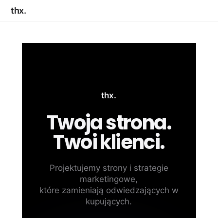
thx.
thx.
Twoja strona.
Twoi klienci.
Projektujemy strony i strategie
marketingowe,
które zamieniają odwiedzających w
kupujących.