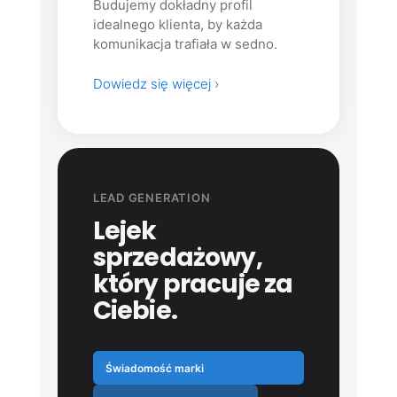
Budujemy dokładny profil
idealnego klienta, by każda
komunikacja trafiała w sedno.
Dowiedz się więcej ›
LEAD GENERATION
Lejek
sprzedażowy,
który pracuje za
Ciebie.
Świadomość marki