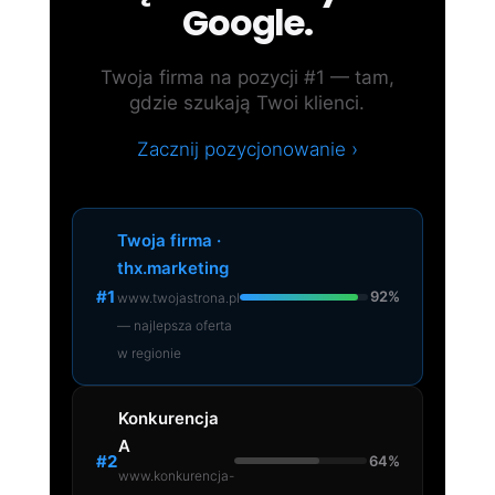
Google.
Twoja firma na pozycji #1 — tam,
gdzie szukają Twoi klienci.
Zacznij pozycjonowanie ›
Twoja firma ·
thx.marketing
#1
92%
www.twojastrona.pl
— najlepsza oferta
w regionie
Konkurencja
A
#2
64%
www.konkurencja-