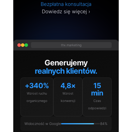
Bezpłatna konsultacja
Dowiedz się więcej ›
thx.marketing
Generujemy
realnych klientów.
+340%
4,8×
15
min
Wzrost ruchu
Wzrost
organicznego
konwersji
Czas
odpowiedzi
Widoczność w Google
84%