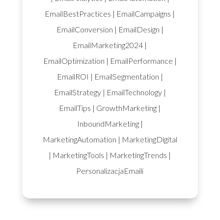
EmailBestPractices
|
EmailCampaigns
|
EmailConversion
|
EmailDesign
|
EmailMarketing2024
|
EmailOptimization
|
EmailPerformance
|
EmailROI
|
EmailSegmentation
|
EmailStrategy
|
EmailTechnology
|
EmailTips
|
GrowthMarketing
|
InboundMarketing
|
MarketingAutomation
|
MarketingDigital
|
MarketingTools
|
MarketingTrends
|
PersonalizacjaEmaili