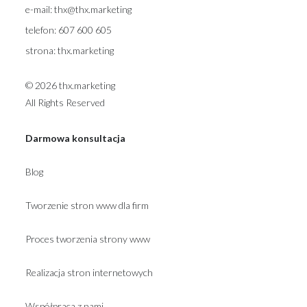
e-mail:
thx@thx.marketing
telefon:
607 600 605
strona:
thx.marketing
© 2026 thx.marketing
All Rights Reserved
Darmowa konsultacja
Blog
Tworzenie stron www dla firm
Proces tworzenia strony www
Realizacja stron internetowych
Współpraca z nami