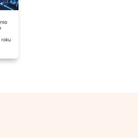
nia:
e
 roku