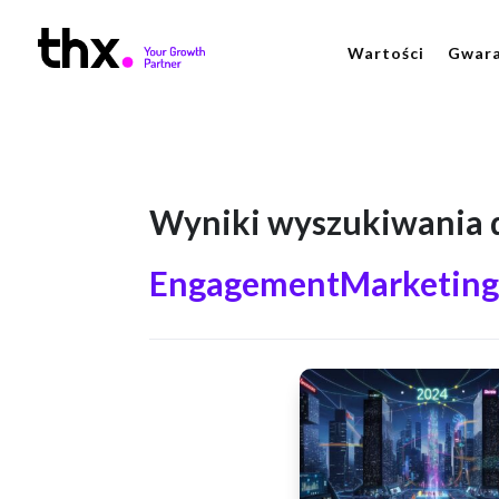
Wartości
Gwara
Wyniki wyszukiwania d
EngagementMarketin