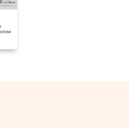
a
ostaw