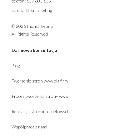
telefon:
607 600 605
strona:
thx.marketing
© 2026 thx.marketing
All Rights Reserved
Darmowa konsultacja
Blog
Tworzenie stron www dla firm
Proces tworzenia strony www
Realizacja stron internetowych
Współpraca z nami