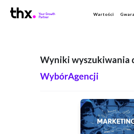
Wartości
Gwara
Wyniki wyszukiwania d
WybórAgencji