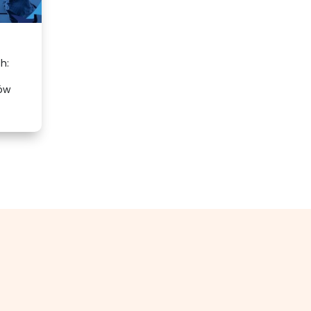
h:
ów