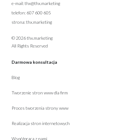
e-mail:
thx@thx.marketing
telefon:
607 600 605
strona:
thx.marketing
© 2026 thx.marketing
All Rights Reserved
Darmowa konsultacja
Blog
Tworzenie stron www dla firm
Proces tworzenia strony www
Realizacja stron internetowych
Współpraca z nami