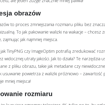
celu, ale jeden zużyje znacznie mniej paliwa!
esja obrazów
zów to proces zmniejszania rozmiaru pliku bez znac
wizualną. To jak pakowanie walizki na wakacje – chcesz z
, zajmując jak najmniej miejsca.
 jak
TinyPNG
czy
ImageOptim
potrafią zredukować rozm
 widocznej utraty jakości. Jak to działa? Te narzędzia 
ane z pliku obrazu, takie jak metadane czy niewidoczne
ak usuwanie powietrza z walizki próżniowo – zawartość 
je mniej miejsca!
sowanie rozmiaru