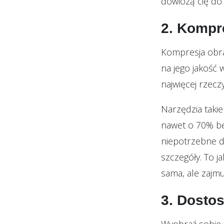
dowiozą cię do 
2. Kompr
Kompresja obra
na jego jakość 
najwięcej rzeczy
Narzędzia takie
nawet o 70% bez
niepotrzebne d
szczegóły. To j
sama, ale zajmu
3. Dosto