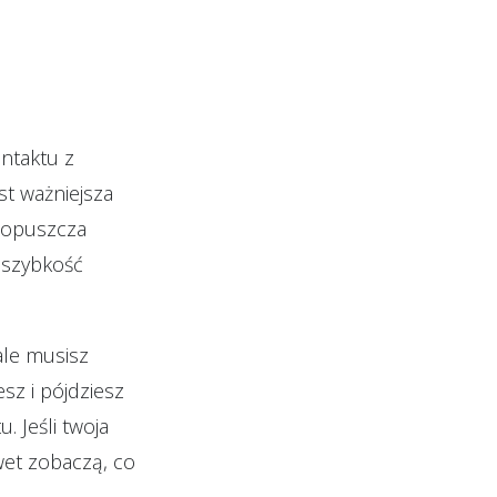
ontaktu z
st ważniejsza
 opuszcza
t szybkość
ale musisz
sz i pójdziesz
. Jeśli twoja
wet zobaczą, co