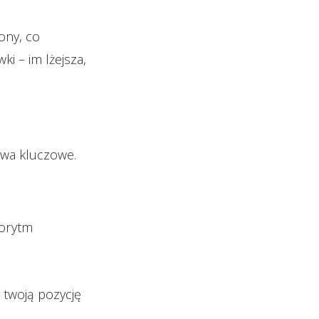
ony, co
i – im lżejsza,
łowa kluczowe.
gorytm
 twoją pozycję