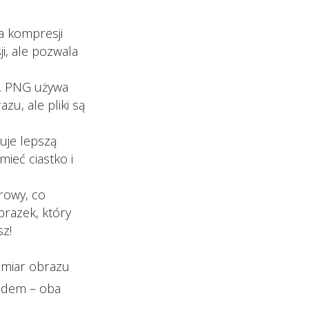
wa kompresji
i, ale pozwala
ny. PNG używa
zu, ale pliki są
uje lepszą
ieć ciastko i
orowy, co
brazek, który
sz!
zmiar obrazu
odem – oba