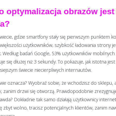
o optymalizacja obrazów jest
wa?
wiecie, gdzie smartfony stały się pierwszym punktem k
większości użytkowników, szybkość ładowania strony je
ek. Według badań Google, 53% użytkowników mobilnych
duje się dłużej niż 3 sekundy. To pokazuje, jak istotna jes
siejszym świecie niecierpliwych internautów.
iwie oznacza? Wyobraź sobie, że wchodzisz do sklepu, 
y, zanim drzwi się otworzą. Prawdopodobnie zrezygnuje
prawda? Dokładnie tak samo działają użytkownicy internetu
ię zbyt wolno, tracisz potencjalnych klientów, zanim na