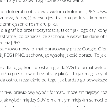
 formaty obrazów mają różne zastosowania:
 dla fotografii i obrazów z wieloma kolorami. JPEG uży
oznacza, że część danych jest tracona podczas kompresj
e zmniejszenie rozmiaru pliku.
dla grafik z przezroczystością, takich jak logo czy iko
stratnej, co oznacza, że zachowuje wszystkie dane obra
e niż JPEG.
osunkowo nowy format opracowany przez Google. Ofer
 JPEG i PNG, zachowując wysoką jakość obrazu. To jak m
y dla logo, ikon i prostych grafik. SVG to format wekt
ożna go skalować bez utraty jakości. To jak magiczny o
da ostro, niezależnie od tego, jak bardzo go powiększy
chive, prawidłowy wybór formatu może zmniejszyć ro
To jak wybór między SUV-em a małym miejskim samoch