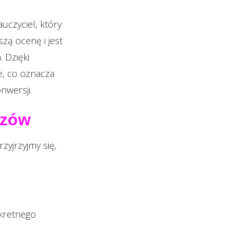
uczyciel, który
szą ocenę i jest
. Dzięki
e, co oznacza
nwersji.
azów
zyjrzyjmy się,
kretnego