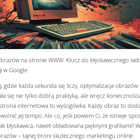
obrazów na stronie WWW: Klucz do błyskawicznego łado
ji w Google
, gdzie każda sekunda się liczy, optymalizacja obrazów 
ała się nie tylko dobrą praktyką, ale wręcz koniecznośc
 strona internetowa to wyścigówka. Każdy obraz to doda
olnić jej tempo. Ale co, jeśli powiem Ci, że istnieje spo
jak błyskawica, nawet obładowana pięknymi grafikami? Wi
brazów – tajnej broni skutecznego marketingu online.