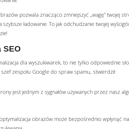
owania.
obrazów pozwala znacząco zmniejszyć „wagę” twojej str
a szybsze ładowanie. To jak odchudzanie twojej wyścigówk
zie!
a SEO
malizacja dla wyszukiwarek, to nie tylko odpowiednie s
y szef zespołu Google do spraw spamu, stwierdził:
trony jest jednym z sygnałów używanych przez nasz al
 optymalizacja obrazów może bezpośrednio wpłynąć na
zukiwania.