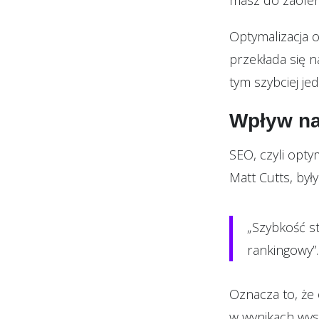
masz do zaofer
Optymalizacja 
przekłada się n
tym szybciej jed
Wpływ n
SEO, czyli opty
Matt Cutts, był
„Szybkość s
rankingowy”.
Oznacza to, że
w wynikach wys