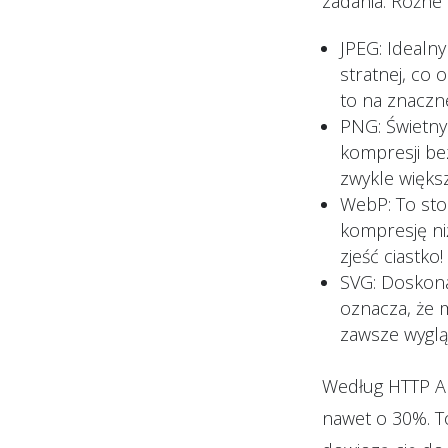
zadania. Różne
JPEG: Idealny
stratnej, co 
to na znaczn
PNG: Świetny 
kompresji bez
zwykle większ
WebP: To st
kompresję niż
zjeść ciastko!
SVG: Doskonał
oznacza, że m
zawsze wyglą
Według HTTP Ar
nawet o 30%. 