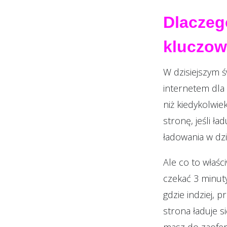
Dlaczeg
kluczo
W dzisiejszym ś
internetem dla 
niż kiedykolwi
stronę, jeśli ła
ładowania w dzi
Ale co to właśc
czekać 3 minut
gdzie indziej, 
strona ładuje s