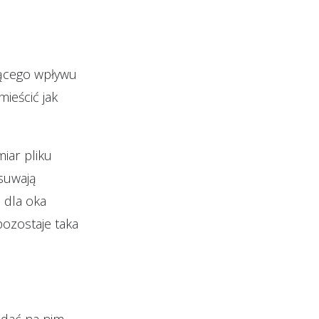
zącego wpływu
mieścić jak
iar pliku
usuwają
 dla oka
pozostaje taka