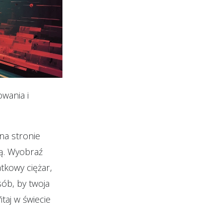
wania i
na stronie
ią. Wyobraź
tkowy ciężar,
sób, by twoja
taj w świecie