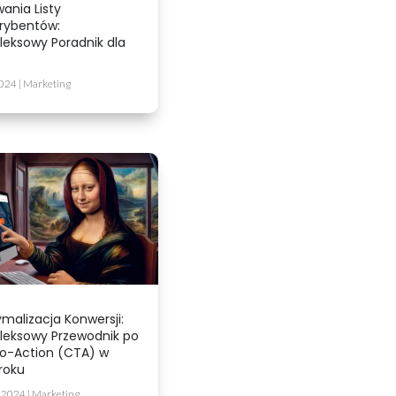
ania Listy
rybentów:
eksowy Poradnik dla
2024
|
Marketing
malizacja Konwersji:
eksowy Przewodnik po
to-Action (CTA) w
roku
 2024
|
Marketing