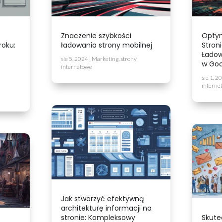
Znaczenie szybkości
Optym
roku:
ładowania strony mobilnej
Stron
Ładow
sie 5, 2024
|
Marketing
,
strony
w Goo
internetowe
sie 1, 2
interne
Jak stworzyć efektywną
architekturę informacji na
stronie: Kompleksowy
Skute