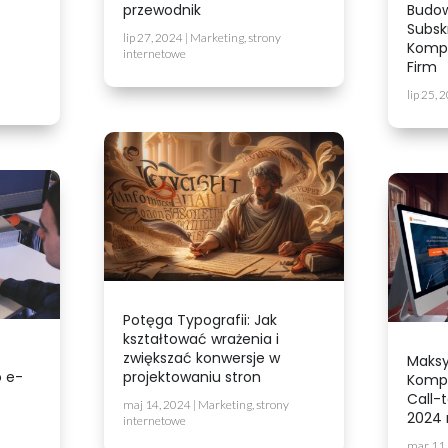
przewodnik
Budow
Subsk
lip 27, 2024
|
Marketing
,
strony
Kompl
internetowe
Firm
lip 25, 
Potęga Typografii: Jak
kształtować wrażenia i
zwiększać konwersje w
Maksy
 e-
projektowaniu stron
Kompl
Call-
maj 14, 2024
|
Marketing
,
strony
2024 
internetowe
mar 11,