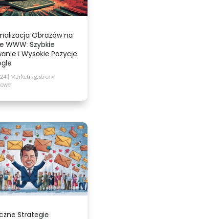
alizacja Obrazów na
ie WWW: Szybkie
anie i Wysokie Pozycje
gle
024
|
Marketing
,
strony
towe
czne Strategie