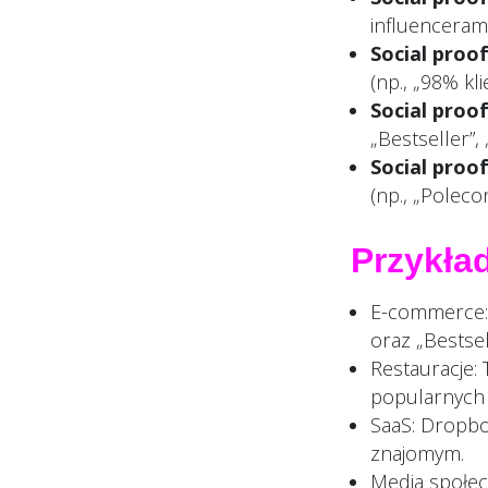
influenceram
Social proo
(np., „98% kl
Social proo
„Bestseller”, 
Social proof
(np., „Polec
Przykład
E-commerce: A
oraz „Bestsel
Restauracje: 
popularnych l
SaaS: Dropbo
znajomym.
Media społec