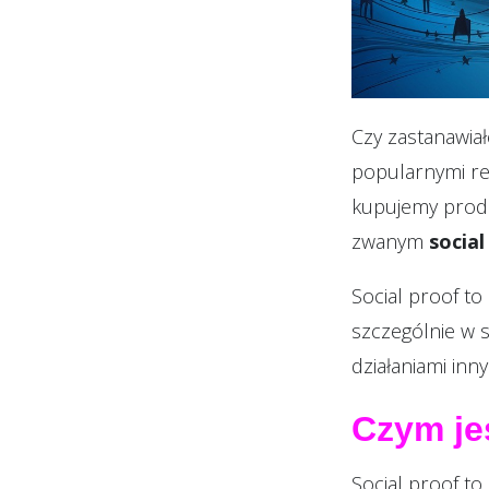
Czy zastanawiał
popularnymi re
kupujemy produ
zwanym
social
Social proof to
szczególnie w s
działaniami inn
Czym jes
Social proof to