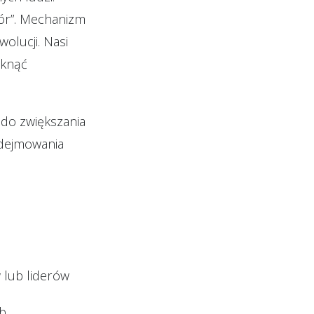
ybór”. Mechanizm
olucji. Nasi
iknąć
 do zwiększania
odejmowania
lub liderów
ub