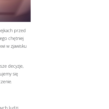
olejkach przed
ego chętniej
kwi w zjawisku
sze decyzje,
rujemy się
czenie.
ych ludzi.