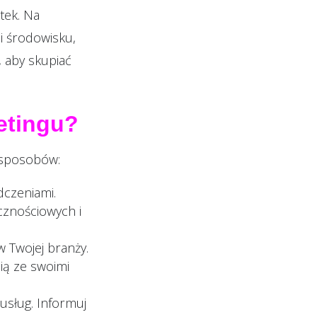
tek. Na
i środowisku,
 aby skupiać
etingu?
 sposobów:
dczeniami.
cznościowych i
w Twojej branży.
ią ze swoimi
sług. Informuj