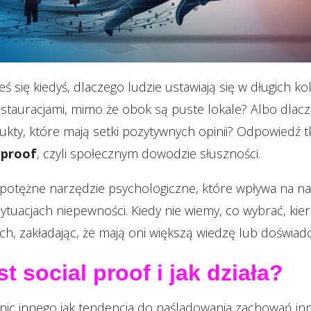
eś się kiedyś, dlaczego ludzie ustawiają się w długich k
stauracjami, mimo że obok są puste lokale? Albo dlacz
kty, które mają setki pozytywnych opinii? Odpowiedź t
 proof
, czyli społecznym dowodzie słuszności.
 potężne narzędzie psychologiczne, które wpływa na na
ytuacjach niepewności. Kiedy nie wiemy, co wybrać, kie
ych, zakładając, że mają oni większą wiedzę lub doświad
t social proof i jak działa?
 nic innego jak tendencja do naśladowania zachowań inn