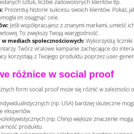
zedanych sztuk, liczbie zadowolonych klientów itp.
s:
Prezentuj historie sukcesu swoich klientów. Pokaż, j
omogła im osiągnąć cele.
ów:
Jeśli współpracujesz z znanymi markami, umieść ich
netowej. To zwiększy Twoją wiarygodność.
f w mediach społecznościowych:
Wykorzystuj liczniki
ntarzy. Twórz viralowe kampanie zachęcające do interakc
nicy korzystają z Twojego produktu poprzez user-gener
we różnice w social proof
nych form social proof może się różnić w zależności o
indywidualistycznych (np. USA) bardziej skuteczne mog
e ekspertów.
kolektywistycznych (np. Chiny) większe znaczenie mogą
larność produktu.