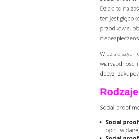
Działa to na za
ten jest głębok
przodkowie, ob
niebezpieczeńs
W dzisiejszych 
wiarygodności 
decyzji zakupo
Rodzaje
Social proof mo
Social proo
opinii w dane
Social proo