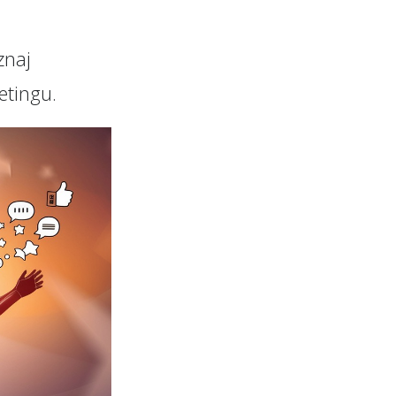
znaj
etingu.