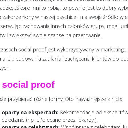
sadzie: „Skoro inni to robią, to pewnie jest to dobry w
o zakorzeniony w naszej psychice i ma swoje źródło w ew
serwując zachowania innych członków grupy, mogli un
tw i zwiększyć swoje szanse na przetrwanie.
czasach social proof jest wykorzystywany w marketingu
marek, budowania zaufania i zachęcania klientów do p
wych.
 social proof
że przybierać różne formy. Oto najważniejsze z nich:
f oparty na ekspertach:
Rekomendacje od ekspertów 
j dziedzinie (np., „Polecane przez lekarzy”).
f oparty na celebrytach:
Współpraca z celebrytami l