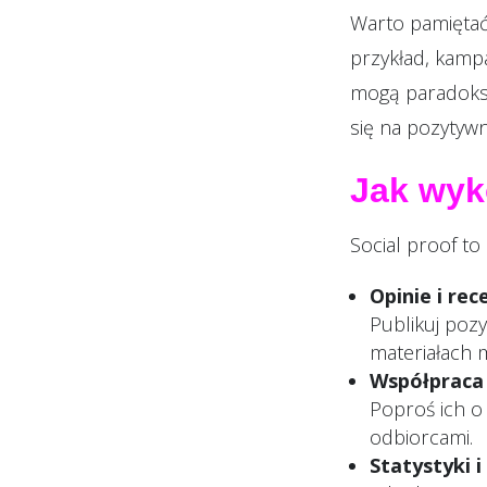
Warto pamiętać
przykład, kamp
mogą paradoksa
się na pozytyw
Jak wyk
Social proof t
Opinie i rec
Publikuj poz
materiałach 
Współpraca 
Poproś ich o 
odbiorcami.
Statystyki i 