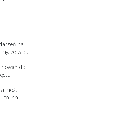
darzeń na
imy, że wiele
achowań do
zęsto
óra może
 co inni,