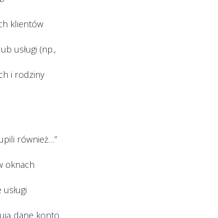
ch klientów
b usługi (np.,
h i rodziny
upili również…”
 w oknach
 usługi
ują dane konto.