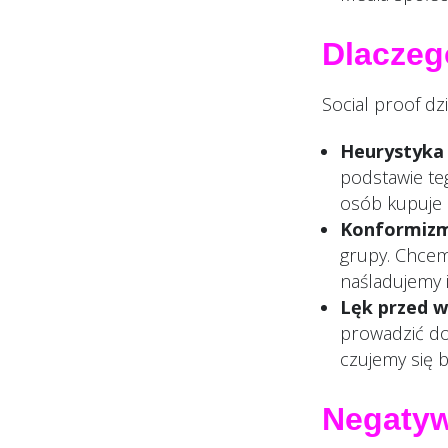
Dlaczego
Social proof d
Heurystyka 
podstawie teg
osób kupuje 
Konformiz
grupy. Chcem
naśladujemy 
Lęk przed w
prowadzić do
czujemy się b
Negatyw