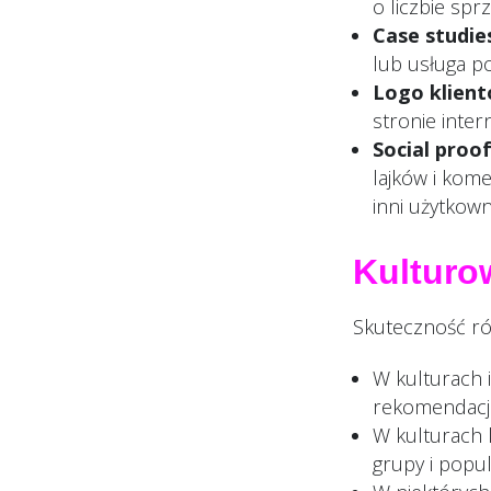
o liczbie spr
Case studie
lub usługa p
Logo klient
stronie inter
Social proo
lajków i kome
inni użytkow
Kulturo
Skuteczność róż
W kulturach 
rekomendacj
W kulturach 
grupy i popu